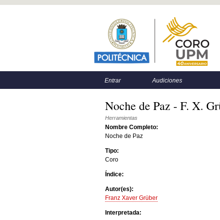
Menú principal
Menú secundario
Entrar
Audiciones
Noche de Paz - F. X. Gr
Herramientas
Nombre Completo:
Noche de Paz
Tipo:
Coro
Índice:
Autor(es):
Franz Xaver Grüber
Interpretada: