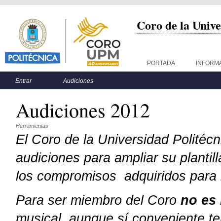
Coro de la Unive
Menú principal
PORTADA
INFORM
Menú secundario
Entrar
Audiciones
Audiciones 2012
Herramientas
El Coro de la Universidad Politéc
audiciones para ampliar su plantil
los compromisos adquiridos para 
Para ser miembro del Coro
no es
musical, aunque sí conveniente te