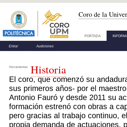
Coro de la Unive
Menú principal
PORTADA
INFORM
Menú secundario
Entrar
Audiciones
Historia
Herramientas
El coro, que comenzó su andadura 
sus primeros años- por el maestro 
Antonio Fauró y desde 2011 su act
formación estrenó con obras a cape
pero gracias al trabajo continuo, 
propia demanda de actuaciones, pr