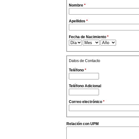
Nombre
*
Apellidos
*
Fecha de Nacimiento
*
Día
Mes
Año
Datos de Contacto
Teléfono
*
Teléfono Adicional
Correo electrónico
*
Relación con UPM