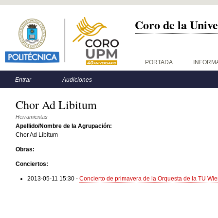
Coro de la Unive
Menú principal
PORTADA
INFORM
Menú secundario
Entrar
Audiciones
Chor Ad Libitum
Herramientas
Apellido/Nombre de la Agrupación:
Chor Ad Libitum
Obras:
Conciertos:
2013-05-11 15:30
-
Concierto de primavera de la Orquesta de la TU Wi