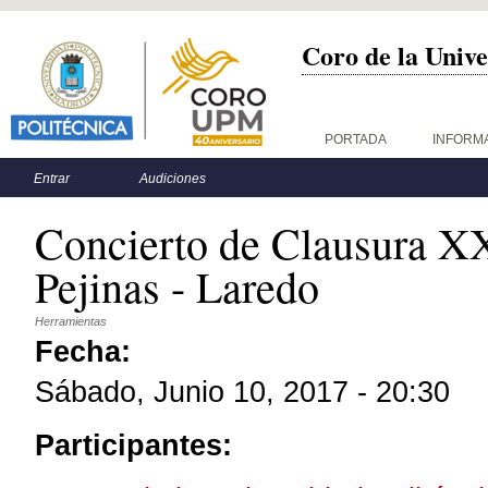
Coro de la Unive
Menú principal
PORTADA
INFORM
Menú secundario
Entrar
Audiciones
Concierto de Clausura X
Pejinas - Laredo
Herramientas
Fecha:
Sábado, Junio 10, 2017 - 20:30
Participantes: