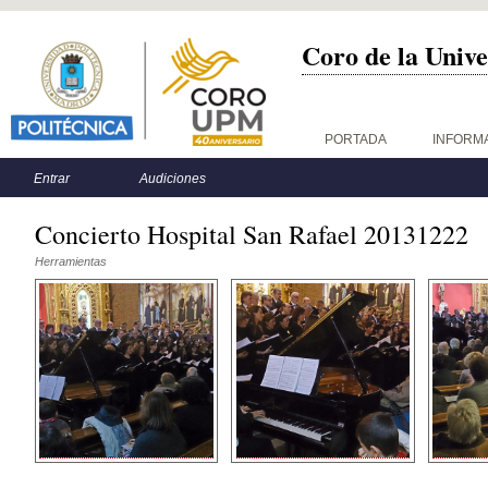
Coro de la Unive
Menú principal
PORTADA
INFORM
Menú secundario
Entrar
Audiciones
Concierto Hospital San Rafael 20131222
Herramientas