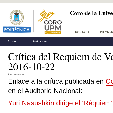
Coro de la Unive
Menú principal
PORTADA
INFORM
Menú secundario
Entrar
Audiciones
Crítica del Requiem de Ve
2016-10-22
Herramientas
Enlace a la crítica publicada en
Co
en el Auditorio Nacional:
Yuri Nasushkin dirige el 'Réquiem'