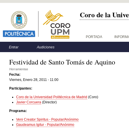
Coro de la Unive
Menú principal
PORTADA
INFORM
Menú secundario
Entrar
Audiciones
Festividad de Santo Tomás de Aquino
Herramientas
Fecha:
Viernes, Enero 28, 2011 - 11:00
Participantes:
Coro de la Universidad Politécnica de Madrid
(Coro)
Javier Corcuera
(Director)
Programa:
Veni Creator Spiritus - Popular/Anónimo
Gaudeamus Igitur - Popular/Anónimo