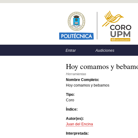
Menú principal
Menú secundario
Entrar
Audiciones
Hoy comamos y bebamos
Herramientas
Nombre Completo:
Hoy comamos y bebamos
Tipo:
Coro
Índice:
Autor(es):
Juan del Encina
Interpretada: