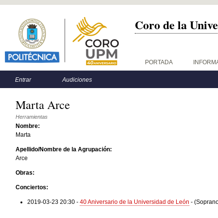
Coro de la Unive
Menú principal
PORTADA
INFORM
Menú secundario
Entrar
Audiciones
Marta Arce
Herramientas
Nombre:
Marta
Apellido/Nombre de la Agrupación:
Arce
Obras:
Conciertos:
2019-03-23 20:30
-
40 Aniversario de la Universidad de León
-
(Soprano