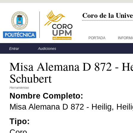
Coro de la Unive
Menú principal
PORTADA
INFORM
Menú secundario
Entrar
Audiciones
Misa Alemana D 872 - Heil
Schubert
Herramientas
Nombre Completo:
Misa Alemana D 872 - Heilig, Heili
Tipo:
Coro