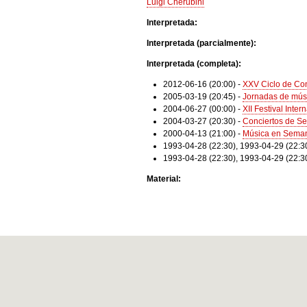
Luigi Cherubini
Interpretada:
Interpretada (parcialmente):
Interpretada (completa):
2012-06-16 (20:00)
-
XXV Ciclo de Con
2005-03-19 (20:45)
-
Jornadas de músi
2004-06-27 (00:00)
-
XII Festival Inte
2004-03-27 (20:30)
-
Conciertos de S
2000-04-13 (21:00)
-
Música en Sema
1993-04-28 (22:30)
,
1993-04-29 (22:3
1993-04-28 (22:30)
,
1993-04-29 (22:3
Material: