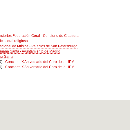
ciertos Federación Coral - Concierto de Clausura
ca coral religiosa
rnacional de Música - Palacios de San Petersburgo
emana Santa - Ayuntamiento de Madrid
na Santa
0)
-
Concierto X Aniversario del Coro de la UPM
0)
-
Concierto X Aniversario del Coro de la UPM