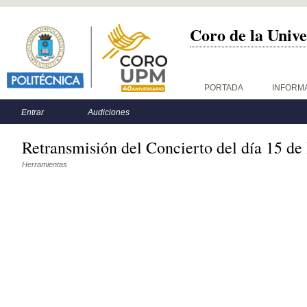
Coro de la Unive
Menú principal
PORTADA
INFORM
Menú secundario
Entrar
Audiciones
Retransmisión del Concierto del día 15 de
Herramientas