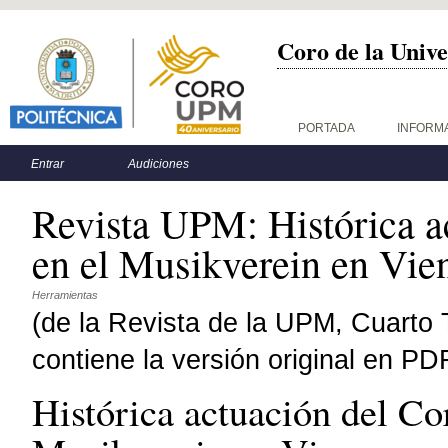
Coro de la Unive
Menú principal
PORTADA
INFORM
Menú secundario
Entrar
Audiciones
Revista UPM: Histórica a
en el Musikverein en Vie
Herramientas
(de la Revista de la UPM, Cuarto
contiene la versión original en PD
Histórica actuación del Co