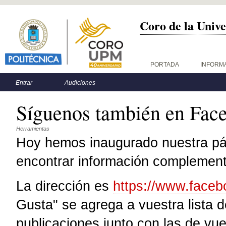
Coro de la Unive
Menú principal
PORTADA
INFORM
Menú secundario
Entrar
Audiciones
Síguenos también en Fac
Herramientas
Hoy hemos inaugurado nuestra pág
encontrar información complementa
La dirección es
https://www.face
Gusta" se agrega a vuestra lista 
publicaciones junto con las de vu