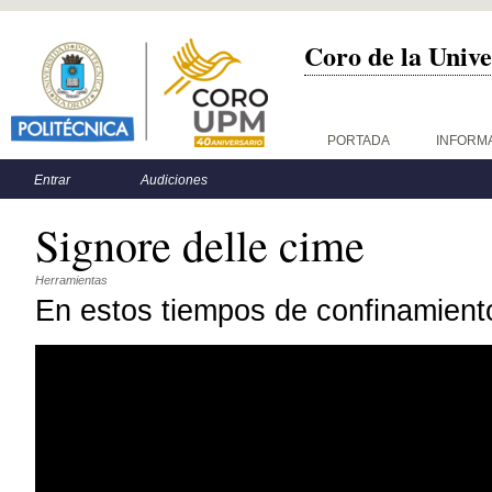
Coro de la Unive
Menú principal
PORTADA
INFORM
Menú secundario
Entrar
Audiciones
Signore delle cime
Herramientas
En estos tiempos de confinamient
Coro Virtual UPM - Signore delle cime