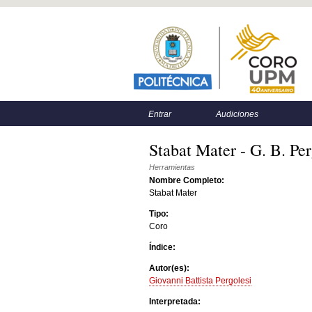
Menú principal
Menú secundario
Entrar
Audiciones
Stabat Mater - G. B. Per
Herramientas
Nombre Completo:
Stabat Mater
Tipo:
Coro
Índice:
Autor(es):
Giovanni Battista Pergolesi
Interpretada: