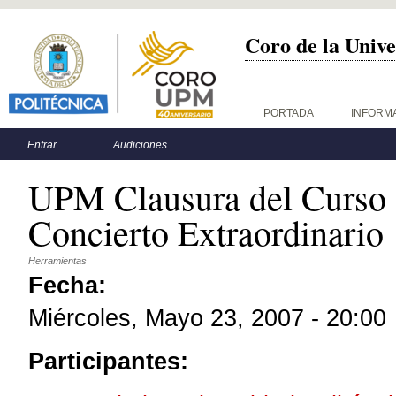
Coro de la Unive
Menú principal
PORTADA
INFORM
Menú secundario
Entrar
Audiciones
UPM Clausura del Curso 
Concierto Extraordinario
Herramientas
Fecha:
Miércoles, Mayo 23, 2007 - 20:00
Participantes: