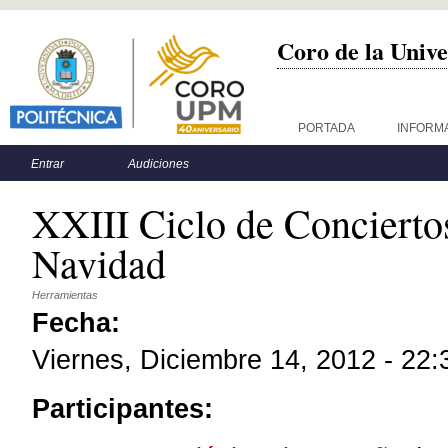
Coro de la Unive
Menú principal
PORTADA
INFORM
Menú secundario
Entrar
Audiciones
XXIII Ciclo de Conciert
Navidad
Herramientas
Fecha:
Viernes, Diciembre 14, 2012 - 22:
Participantes: