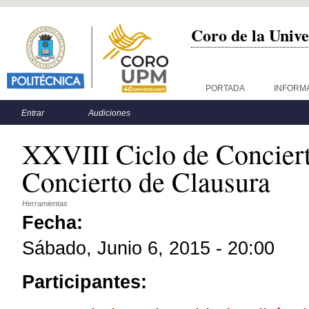
Coro de la Unive
Menú principal
PORTADA
INFORM
Menú secundario
Entrar
Audiciones
XXVIII Ciclo de Conciert
Concierto de Clausura
Herramientas
Fecha:
Sábado, Junio 6, 2015 - 20:00
Participantes: