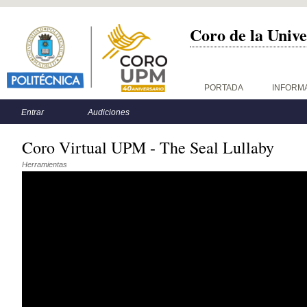
Coro de la Unive
Menú principal
PORTADA
INFORM
Menú secundario
Entrar
Audiciones
Coro Virtual UPM - The Seal Lullaby
Herramientas