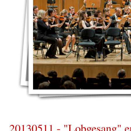
20130511 - "Lobgesang" e