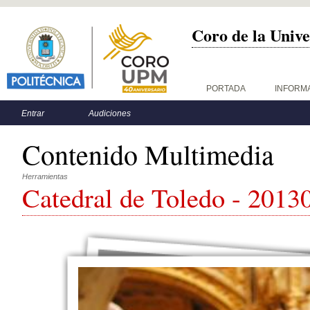
Coro de la Unive
Menú principal
PORTADA
INFORM
Menú secundario
Entrar
Audiciones
Contenido Multimedia
Herramientas
Catedral de Toledo - 2013