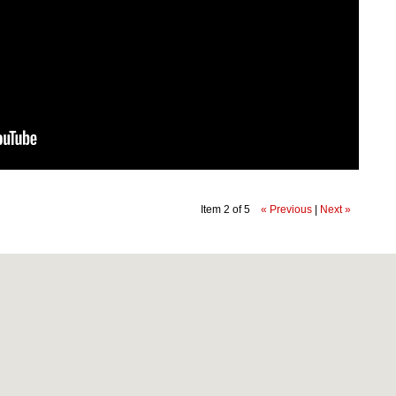
Item 2 of 5
« Previous
|
Next »