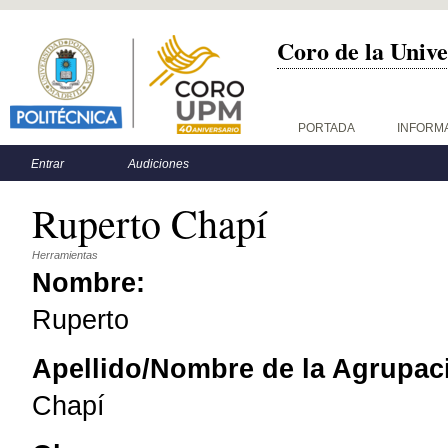
Coro de la Unive
Menú principal
PORTADA
INFORM
Menú secundario
Entrar
Audiciones
Ruperto Chapí
Herramientas
Nombre:
Ruperto
Apellido/Nombre de la Agrupac
Chapí