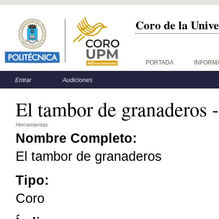
Coro de la Unive
Menú principal
PORTADA
INFORM
Menú secundario
Entrar
Audiciones
El tambor de granaderos 
Herramientas
Nombre Completo:
El tambor de granaderos
Tipo:
Coro