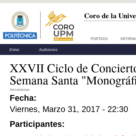
Coro de la Unive
Menú principal
PORTADA
INFORM
Menú secundario
Entrar
Audiciones
XXVII Ciclo de Conciert
Semana Santa "Monográfi
Herramientas
Fecha:
Viernes, Marzo 31, 2017 - 22:30
Participantes: